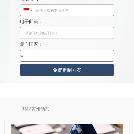
S
i
电子邮箱：
n
g
a
意向国家：
p
o
r
e
免费定制方案
+
6
5
环球苏州动态