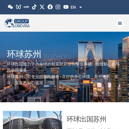
跳
EN
至
内
容
环球苏州
GLOBEVISA SUZHOU
环球出国致力于为全球的精英阶层提供专业准确、细致贴心的移
民出国服务
环球苏州公司专业的移民服务+良好的办公环境，是您移民、置
业、安家的贴心选择
环球出国苏州