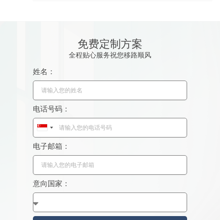
免费定制方案
全程贴心服务祝您移路顺风
姓名：
电话号码：
S
i
电子邮箱：
n
g
a
意向国家：
p
o
r