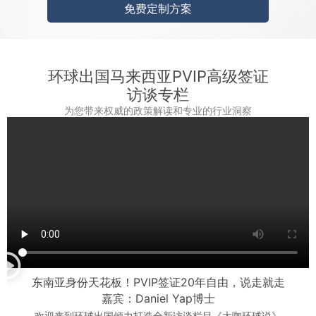
e
免费定制方案
+
6
5
环球出国马来西亚PVIP高级签证
访谈专栏
为您带来权威的政策解读和专业的行业洞察
东南亚身份天花板！PVIP签证20年自由，说走就走
嘉宾：Daniel Yap博士
欢迎来到环球出国倾力打造全新访谈栏目《大咖环球说》