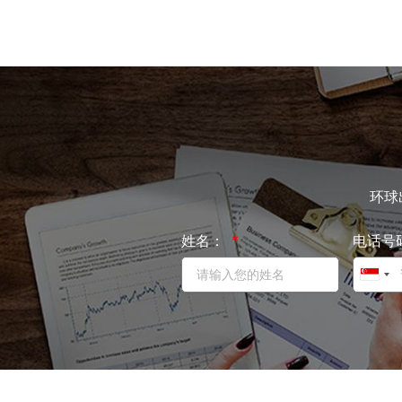
环球
姓名：
电话号
S
i
n
g
a
p