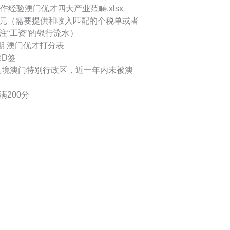
作经验澳门优才四大产业范畴.xlsx
澳门元（需要提供和收入匹配的个税单或者
注“工资”的银行流水）
三期 澳门优才打分表
港D签
止入境澳门特别行政区，近一年内未被澳
200分