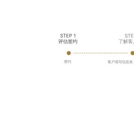
STEP 1
STE
评估签约
了解客
签约
客户填写信息表