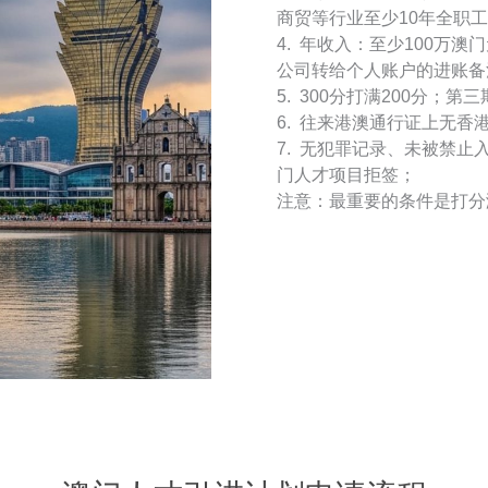
商贸等行业至少10年全职工
4. 年收入：至少100万
公司转给个人账户的进账备
5. 300分打满200分；第
6. 往来港澳通行证上无香
7. 无犯罪记录、未被禁
门人才项目拒签；
注意：最重要的条件是打分满