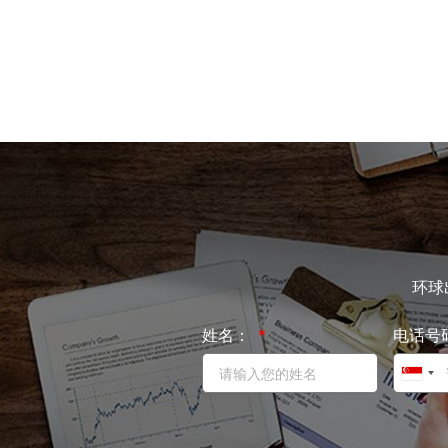
环球
姓名：
电话号
S
i
n