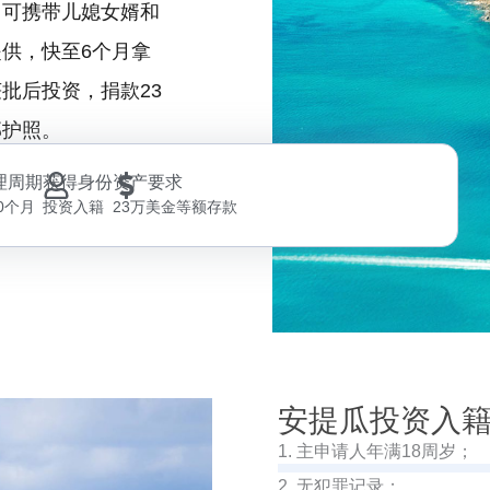
、可携带儿媳女婿和
供，快至6个月拿
批后投资，捐款23
邦护照。
理周期
获得身份
资产要求
10个月
投资入籍
23万美金等额存款
安提瓜投资入
1. 主申请人年满18周岁；
2. 无犯罪记录；