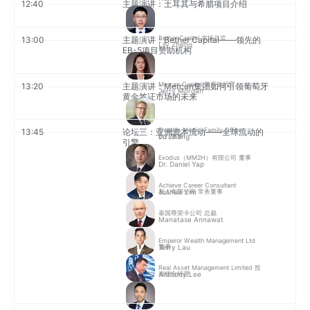
12:40
主题演讲：土耳其与希腊项目介绍
Bether Capital 市场总监
13:00
主题演讲：Bether Capital——领先的
Lily Zheng
EB-5项目赞助机构
Mercan Capital 首席执行官
13:20
主题演讲：Mercan集团如何引领葡萄牙
Jerry Morgan
黄金签证市场的未来
Franklin Medici Family Office
13:45
论坛三：亚洲资本流动——全球流动的
Lu Zhang
执行董事
引擎
Exodus（MM2H）有限公司 董事
Dr. Daniel Yap
Achieve Career Consultant
Joshua Yim
私人有限公司 常务董事
泰国尊荣卡公司 总裁
Manatase Annawat
Emperor Wealth Management Ltd
Terry Lau
董事
Real Asset Management Limited 投
Anthony Lee
资组合经理