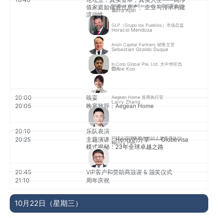
Startup Visa Services 公司首席执行
值家庭如何通过房产、企业与传承构建
Slava Apel
官
流动性
GLP（Grupo los Pueblos）市场总监
Horacio Mendoza
Arish Capital Partners 销售主管
Sebastian Giraldo Duque
In.Corp Global Pte. Ltd. 大中华区负
Chloe Koo
责人
20:00
晚宴
Aegean Home 首席执行官
Larry Zhang
20:05
晚宴致辞：Aegean Home
20:10
乐队表演
环球出国团队联合创始人兼首席执行
20:25
主题演讲：Henry的分享——Globevisa
Henry Fan
官
模式揭秘：23年全球卓越之路
20:45
VIP客户和赞助商致谢 & 颁奖仪式
21:10
周年庆祝
10月22日（星期三）