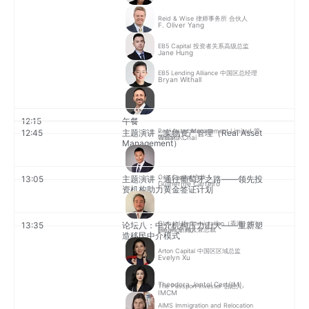
Reid & Wise 律师事务所 合伙人
F. Oliver Yang
EB5 Capital 投资者关系高级总监
Jane Hung
EB5 Lending Alliance 中国区总经理
Bryan Withall
12:15
午餐
Real Asset Management Limited 管
12:45
主题演讲：实物资产管理（Real Asset
William Chai
理合伙人
Management）
Oxy Capital 合伙人
13:05
主题演讲：通往葡萄牙之路——领先投
Guilherme Carreiro
资机构助力黄金签证计划
Global Life Immigration（香港）有
13:35
论坛八：中介机构压力山大——重新塑
Eleanor Hui
限公司 创始人兼总裁
造移民中介模式
Arton Capital 中国区区域总监
Evelyn Xu
Theodora Jantol Cert(IM),
The Passport Investor 创始人
IMCM
AIMS Immigration and Relocation