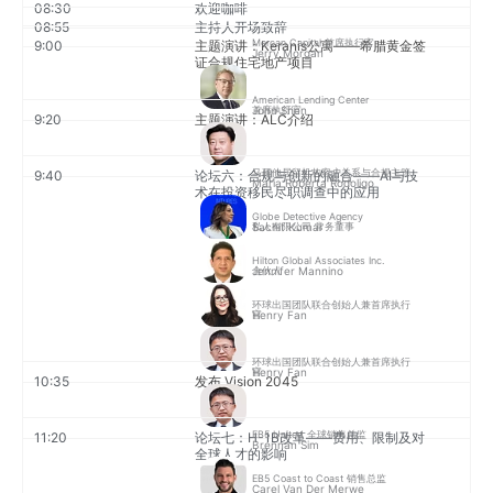
08:30
欢迎咖啡
08:55
主持人开场致辞
Mercan Capital 首席执行官
9:00
主题演讲：Keranis公寓——希腊黄金签
Jerry Morgan
证合规住宅地产项目
American Lending Center
John Shen
首席执行官
9:20
主题演讲：ALC介绍
马耳他居留机构客户关系与合规主管
9:40
论坛六：合规与创新的融合——AI与技
Maria Roberta Rodoligo
术在投资移民尽职调查中的应用
Globe Detective Agency
Sachit Kumar
私人有限公司 常务董事
Hilton Global Associates Inc.
Jennifer Mannino
合伙人
环球出国团队联合创始人兼首席执行
Henry Fan
官
环球出国团队联合创始人兼首席执行
Henry Fan
官
10:35
发布 Vision 2045
EB5 United 全球销售总监
11:20
论坛七：H-1B改革——费用、限制及对
Brennan Sim
全球人才的影响
EB5 Coast to Coast 销售总监
Carel Van Der Merwe