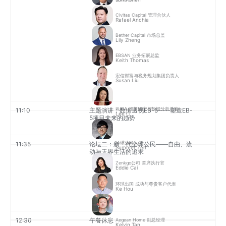
Civitas Capital 管理合伙人
Rafael Anchia
Bether Capital 市场总监
Lily Zheng
EBSAN 业务拓展总监
Keith Thomas
宏信财富与税务规划集团负责人
Susan Liu
IIUSA 政策研究与数据分析总监
11:10
主题演讲：数据透视EB-5——塑造EB-
Lee Li
5项目未来的趋势
环球公民大使
11:35
论坛二：新一代全球公民——自由、流
Summer Zen
动与无界生活的追求
Zenkgo公司 首席执行官
Eddie Cai
环球出国 成功与尊贵客户代表
Ke Hou
12:30
午餐休息
Aegean Home 副总经理
Kelvin Tan