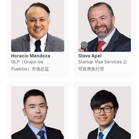
Horacio Mendoza
Slava Apel
GLP（Grupo los
Startup Visa Services 公
Pueblos）市场总监
司首席执行官