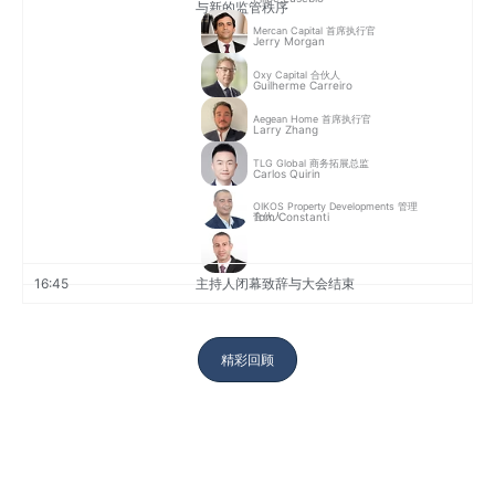
与新的监管秩序
Mercan Capital 首席执行官
Jerry Morgan
Oxy Capital 合伙人
Guilherme Carreiro
Aegean Home 首席执行官
Larry Zhang
TLG Global 商务拓展总监
Carlos Quirin
OIKOS Property Developments 管理
Tom Constanti
合伙人
16:45
主持人闭幕致辞与大会结束
精彩回顾