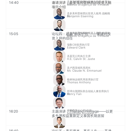
圣多美和普林西比投资入籍局 首席执
14:40
邀请演讲：圣多美和普林西比投资入籍
Alfredo Bragança da Trindade
行官
项目介绍
圣多美和普林西比投资入籍局 战略顾
Benjamin Eisenring
问
圣多美和普林西比投资入籍局 首席执
15:05
论坛四：超越“购买护照”——重建对投
Alfredo Bragança da Trindade
行官
资入籍的信任
瑙鲁CBI首席执行官
Edward Clark
圣基茨公民执行主席
H.E. Calvin St. Juste
圣卢西亚移民局局长
Mc Claude N. Emmanuel
格林纳达移民局首席执行官
Thomas Anthony
环球出国团队联合创始人兼首席执行
Henry Fan
官
泰国尊荣卡公司 总裁
16:20
主题演讲：Thailand Privilege——以更
Manatase Annawat
多专属权益重新定义泰国长期居留
16:40
论坛五：真实资本，真实人生——高净