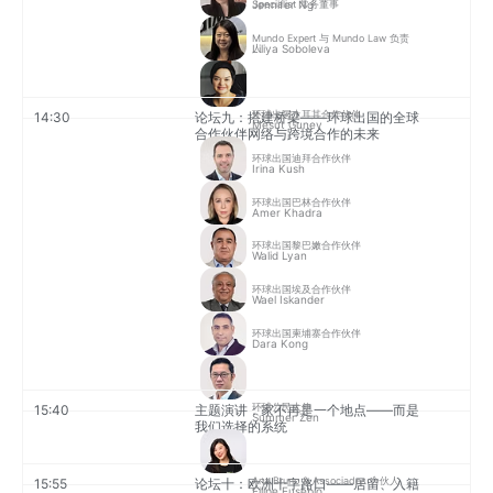
Jennifer Ng
Specialist 常务董事
Mundo Expert 与 Mundo Law 负责
Liliya Soboleva
人
环球出国土耳其合作伙伴
14:30
论坛九：搭建桥梁——环球出国的全球
Mesut Guney
合作伙伴网络与跨境合作的未来
环球出国迪拜合作伙伴
Irina Kush
环球出国巴林合作伙伴
Amer Khadra
环球出国黎巴嫩合作伙伴
Walid Lyan
环球出国埃及合作伙伴
Wael Iskander
环球出国柬埔寨合作伙伴
Dara Kong
环球公民大使
15:40
主题演讲：家不再是一个地点——而是
Summer Zen
我们选择的系统
Ana Bruno & Associados 合伙人
15:55
论坛十：欧洲十字路口——居留、入籍
Filipe Eusebio