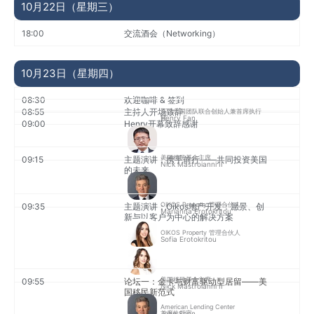
10月22日（星期三）
18:00
交流酒会（Networking）
10月23日（星期四）
08:30
欢迎咖啡 & 签到
08:55
主持人开场致辞
环球出国团队联合创始人兼首席执行
Henry Fan
官
09:00
Henry开幕致辞感谢
美国移民基金主席
09:15
主题演讲：携手前行——共同投资美国
Nick Mastroianni II
的未来
OIKOS Property 管理合伙人
09:35
主题演讲：Oikos地产开发：愿景、创
Marianna Erotokritou
新与以客户为中心的解决方案
OIKOS Property 管理合伙人
Sofia Erotokritou
美国移民基金主席
09:55
论坛一：金卡与财富驱动型居留——美
Nick Mastroianni II
国移民新范式
American Lending Center
John Shen
首席执行官