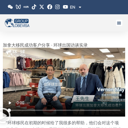
跳
EN
至
内
容
加拿大移民成功客户分享 · 环球出国访谈实录
“环球移民在初期的时候给了我很多的帮助，他们会对这个项