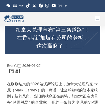
跳
EN
至
内
容
加拿大总理宣布“第三条道路”！
在香港/新加坡有公司的老板，
这次赢麻了！
Eva Yu
2026-01-27
【导语】
在刚刚结束的2026达沃斯论坛上，加拿大总理马克·卡
尼（Mark Carney）的一席话，让全球敏锐的资本家嗅
到了新的风向。当旧的秩序正在崩塌，加拿大正在为具
备“跨国视野”的企业家，开辟一条
较为少见
的VIP通