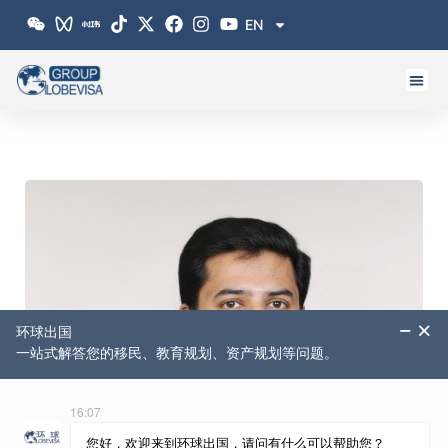
跳
EN
至
内
容