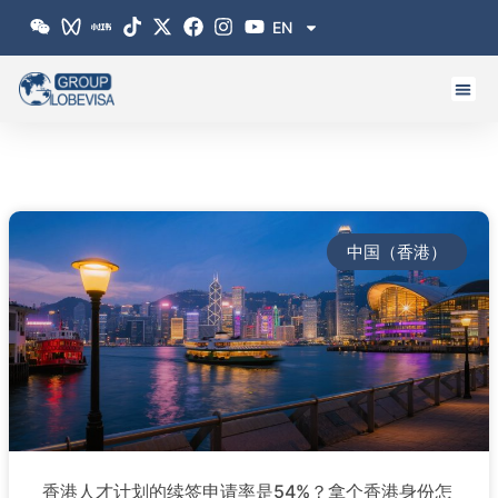
跳
EN
至
内
容
中国（香港）
香港人才计划的续签申请率是54%？拿个香港身份怎