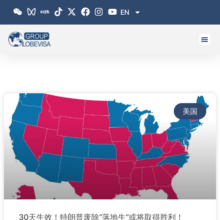
跳
EN
至
内
容
美国
30天生效！特朗普废除“落地生”或将取得胜利！