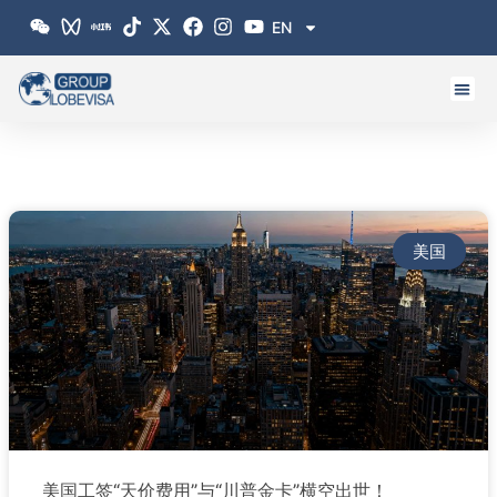
跳
EN
至
内
容
美国
美国工签“天价费用”与“川普金卡”横空出世！