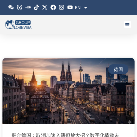
跳
EN
至
内
容
德国
掘金德国：取消加速入籍但放大招？数字化撬动未