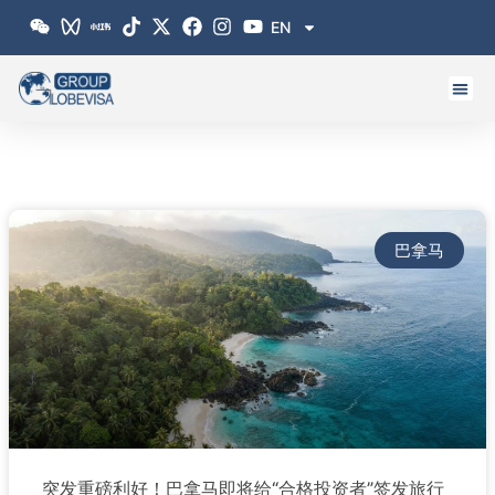
跳
EN
至
内
容
巴拿马
突发重磅利好！巴拿马即将给“合格投资者”签发旅行