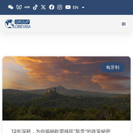
跳
EN
至
内
容
匈牙利
12年深耕，为你揭秘欧盟移民“新贵”的政策秘密‌