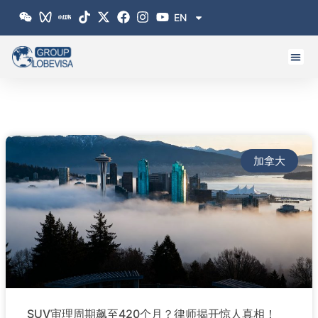
跳
EN
至
内
容
Page
Page
加拿大
SUV审理周期飙至420个月？律师揭开惊人真相！