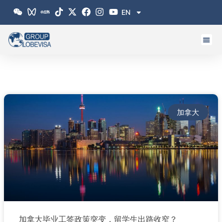
跳
EN
至
内
容
加拿大
加拿大毕业工签政策突变，留学生出路收窄？