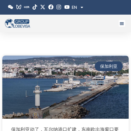
跳
EN
至
内
容
保加利亚
保加利亚动了，瓦尔纳港口扩建，东南欧出海窗口要