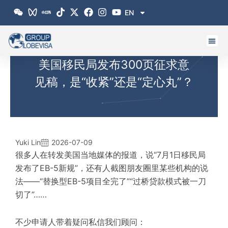
跳
EN
至
内
容
美国移民局发布300页征求意
见稿，是“收紧”还是“定心丸”？
Yuki Lin
2026-07-09
很多人在转发美国当地媒体的报道，说“7月1日移民局
发布了EB-5新规”，还有人截图朋友圈里某些机构的说
法——“替换型EB-5项目全完了”“过桥贷款模式被一刀
切了”……
不少申请人带着疑问私信我们顾问：