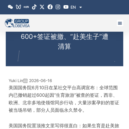
跳
EN
至
内
容
600+签证被撤、“赴美生子”遭
清算
Yuki Lin
2026-06-16
美国国务院6月10日在某社交平台高调宣布：全球范围
内已撤销超过600起因“生育旅游”被查的签证，西非、
欧洲、北非多地使领馆同步行动，大量涉案孕妇的签证
被当场吊销，部分人员面临永久禁令。
美国
国务院置顶推文里写得很直白：
如果生育是赴美旅