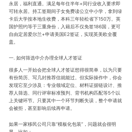
永居，福利直通。满足每年住半年+同行业收入要求即
可转永居。持工签期间子女免费读公立中小学，拿到绿
卡后大学按本地生收费，本科三年轻松省下150万。英
国护照约等于三重身份，入籍后不仅免签186国，更可
自由定居爱尔兰+申请美国E2签证，实现英美欧全覆
盖。
一. 如何筛选中介办理全球人才签证
很多人一开始会把全球人才签证想得很简单，以为只要
有份简历、写几封推荐信就能过。但实际操作中，你会
发现它至少涉及：专业领域定位、材料证据链设计、推
荐人筛选、同行评审标准预判、背书机构匹配等5个以
上关键环节。只要其中一个环节判断失误，整个申请就
会被拒，甚至影响后续再申请。
如果一家移民公司只靠“模板化包装”，问题就会很明
显。比如：