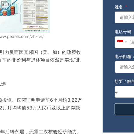
姓名
电话号码
w.pexels.com/zh-cn/
Singap
+65
吸引力反而因其邻国（美、加）的政策收
电子邮箱
目前的非盈利与退休项目依然是实现“北
想要了解
优选
投资。仅需证明申请前6个月约3.22万
2月月均均值53万人民币及以上的存款
4年后转永居，无需二次核验经济能力。