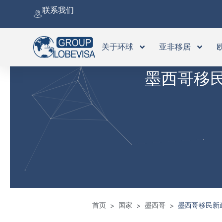
跳
联系我们
至
内
容
关于环球
亚非移居
墨西哥移民
首页
国家
墨西哥
墨西哥移民新政
>
>
>