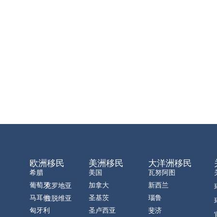
欧洲移民
美洲移民
大洋洲移民
希腊
美国
瓦努阿图
葡萄牙
加拿大
新西兰
克罗地亚
马耳他
圣基茨
瑙鲁
拉脱维亚
匈牙利
圣卢西亚
斐济