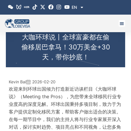
跳
EN
至
内
容
大咖环球说丨全球富豪都在偷
偷移居巴拿马！30万美金+30
天，带你抄底！
Kevin Bai
2026-02-20
欢迎来到环球出国倾力打造
新近
访谈栏目《大咖环球
说》（Meeting the Pros），为您带来全球移民行业专
业度高的深度见解。环球出国秉持多项目制，致力于为
客户提供定制化移民方案，帮助客户做出适合的决策。
在每一期节目中，我们的主持人将与行业专家展开深入
对话，探讨实时趋势、项目亮点和不同视角，让您
多角