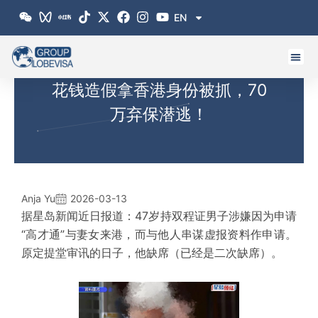
跳
EN
至
内
容
花钱造假拿香港身份被抓，70
万弃保潜逃！
Anja Yu
2026-03-13
据星岛新闻近日报道：47岁持双程证男子涉嫌因为申请
“高才通”与妻女来港，而与他人串谋虚报资料作申请。
原定提堂审讯的日子，他缺席（已经是二次缺席）。