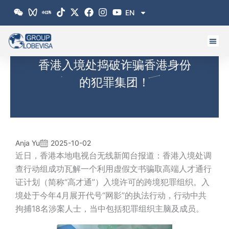
跳
EN
至
内
容
香港入境处捣破诈骗香港身份
的犯罪集团！
Anja Yu
2025-10-02
近日，香港本地电视台无线新闻台报道：香港入境处调
查行动组成功瓦解一个利用虚假文书骗取高端人才通行
证计划（简称“高才通”）入境许可的跨境犯罪组织。入
境处于今年4月展开代号“网影”的执法行动，行动中共
拘捕18名涉案人士，当中包括犯罪组织主脑及成员。