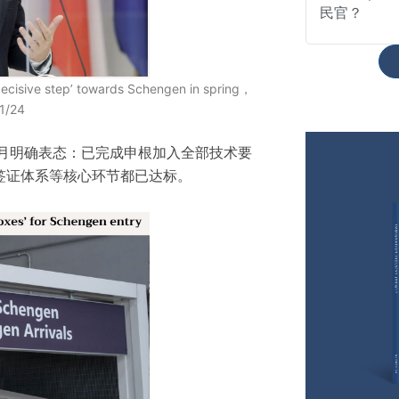
民官？
isive step’ towards Schengen in spring，
1/24
 月明确表态：已完成申根加入全部技术要
签证体系等核心环节都已达标。