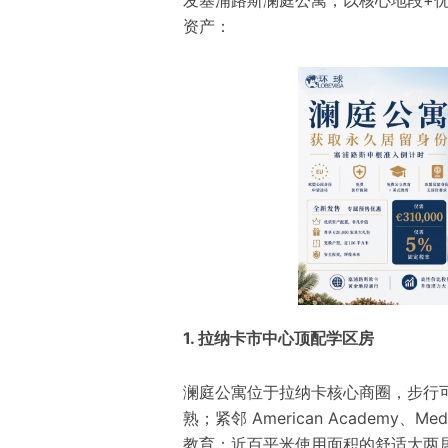
资产：
1. 拉纳卡市中心顶配学区房
澜庭公寓位于拉纳卡核心商圈，步行
熟；紧邻 American Academy、M
教育；近百平米使用面积的舒适大两居