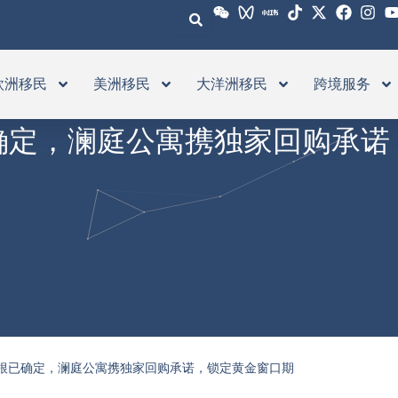
欧洲移民
美洲移民
大洋洲移民
跨境服务
确定，澜庭公寓携独家回购承诺
根已确定，澜庭公寓携独家回购承诺，锁定黄金窗口期