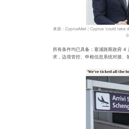
来源：CyprusMail｜Cyprus ‘could take dec
0
所有条件均已具备：塞浦路斯政府 4
求，边境管控、申根信息系统对接、