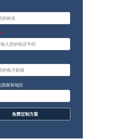
ore
：
的国家和地区
免费定制方案