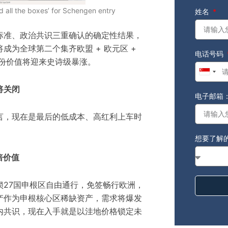
d all the boxes’ for Schengen entry
姓名
标准、政治共识三重确认的确定性结果，
成为全球第二个集齐欧盟 + 欧元区 +
电话号码
身份价值将迎来史诗级暴涨。
Singap
+65
将关闭
电子邮箱
言，现在是最后的低成本、高红利上车时
想要了解
倍价值
锁27国申根区自由通行，免签畅行欧洲，
产作为申根核心区稀缺资产，需求将爆发
内共识，现在入手就是以洼地价格锁定未