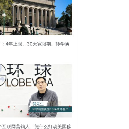
来了：4年上限、30天宽限期、转学换
个互联网营销人，凭什么打动美国移