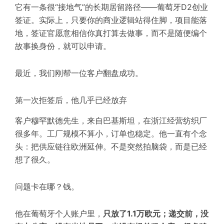
它有一条很“接地气”的长期居留路径——
葡萄牙D2创业
签证
。实际上，只要你的商业逻辑站得住脚，项目能落
地，签证官愿意相信你真打算去做事，而不是随便编个
故事换身份，就可以申请。
最近，我们刚帮一位客户翻盘成功。
第一次
拒签后，他几乎已经放弃
客户穆罕默德先生，来自巴基斯坦，在浙江经营纺织厂
很多年。工厂规模不算小，订单也稳定。他一直有个念
头：把供应链往欧洲延伸。不是突然拍脑袋，而是已经
想了很久。
问题卡在哪？钱。
他在葡萄牙个人账户里，
只放了1.1万欧元；递交前，没