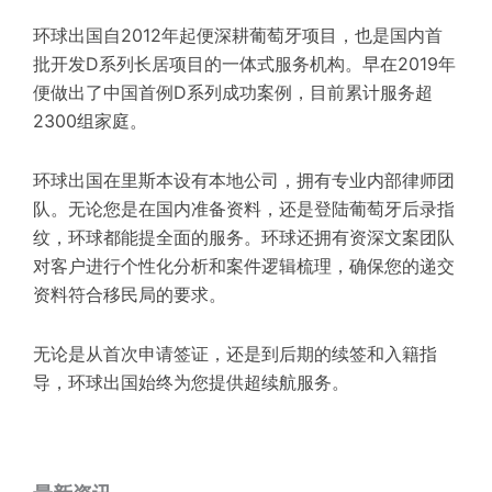
环球出国自2012年起便深耕葡萄牙项目，也是国内首
批开发D系列长居项目的一体式服务机构。早在2019年
便做出了中国首例D系列成功案例，目前累计服务超
2300组家庭。
环球出国在里斯本设
有本地
公司，
拥有
专业
内部
律师
团
队。无论您是在国内准备资料，还是登陆
葡萄牙
后
录指
纹
，环球都能提
全面
的
服务。环球还
拥有
资深
文案
团队
对
客户
进行
个性化
分析
和
案件
逻辑
梳理
，确保您的
递交
资料
符合移民局的
要求
。
无论是从
首次
申请
签
证
，还是到后期的续签和入籍指
导，环球出国始终为您提供
超续航
服务
。