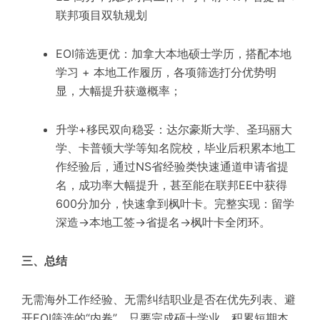
联邦项目双轨规划
EOI筛选更优：加拿大本地硕士学历，搭配本地
学习 + 本地工作履历，各项筛选打分优势明
显，大幅提升获邀概率；
升学+移民双向稳妥：达尔豪斯大学、圣玛丽大
学、卡普顿大学等知名院校，毕业后积累本地工
作经验后，通过NS省经验类快速通道申请省提
名，成功率大幅提升，甚至能在联邦EE中获得
600分加分，快速拿到枫叶卡。完整实现：留学
深造→本地工签→省提名→枫叶卡全闭环。
三、总结
无需海外工作经验、无需纠结职业是否在优先列表、避
开EOI筛选的“内卷”，只要完成硕士学业，积累短期本