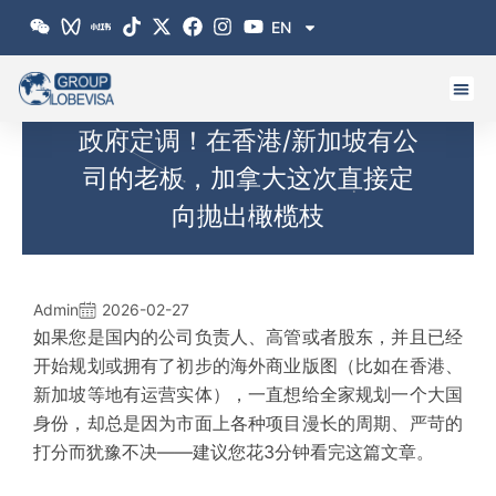
跳
EN
至
内
容
政府定调！在香港/新加坡有公
司的老板，加拿大这次直接定
向抛出橄榄枝
Admin
2026-02-27
如果您是国内的
公司负责人
、高管或者股东，并且已经
开始规划或拥有了初步的海外商业版图（比如在香港、
新加坡等地有运营实体），一直想给全家规划一个大国
身份，却总是因为市面上各种项目漫长的周期、严苛的
打分而犹豫不决——建议您花3分钟看完这篇文章。