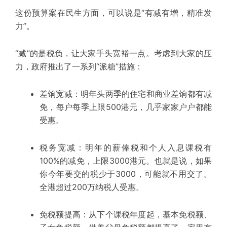
这份预算案在民生方面，可以说是“有减有增，精准发
力”。
“减”的是税负，让大家手头宽裕一点。
考虑到大家的压
力，政府推出了一系列“派糖”措施：
差饷宽减：
明年头两季的住宅和商业
差饷
都有减
免，每户每季上限500港元，几乎家家户户都能
受惠。
税务宽减：
明年的薪俸税和
个人入息课税
有
100%的减免，上限3000港元。也就是说，如果
你今年要交的税少于3000，可能就不用交了。
全港超过200万纳税人受惠。
免税额提高：
从下个课税年度起，基本免税额、