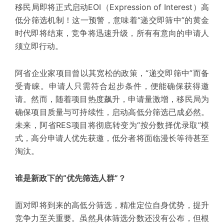
移民局即将正式启动EOI（Expression of Interest）高
低分筛选机制！
这一预警，意味着“递交即筛中”的黄金
时代即将结束，竞争将迅速升级，所有有意向的申请人
须立即行动。
阿省企业家项目曾以其宽松的政策，
“递交即筛中”
而备
受青睐。申请人只需符合
起步
条件，便能确保获得邀
请。然而，随着项目热度飙升，申请量激增，移民局为
确保项目质量与可持续性，启动高低分筛选已成必然。
未来，阿省
RES项目
将彻底转变为“按分数择优录取”模
式，高分申请人优先获邀，低分者将面临漫长等待甚至
淘汰。
谁是新政下的“优先筛选人群”？
面对即将到来的高低分筛选，精准定位自身优势，提升
竞争力至关重要。虽然具体筛选分数还没有公布，但根