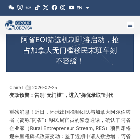
跳
EN
至
内
容
阿省EOI筛选机制即将启动，抢
占加拿大无门槛移民末班车刻
不容缓！
Claire Li
2026-02-25
变政预警：告别“无门槛”，进入“择优录取”时代
重磅消息！近日，环球出国律师团队与加拿大阿尔伯塔
省（简称“阿省”）移民局官员的紧急通话，确认了阿省
企业家（Rural Entrepreneur Stream, RES）项目即将
迎来里程碑式政策变动：
鉴于近期申请人数激增，阿省