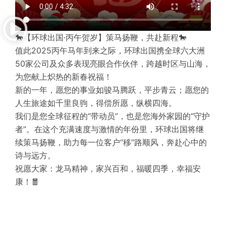
🐎【环球出国·丙午贺岁】策马扬鞭，共赴新程🐎
值此2025丙午马年到来之际，环球出国携全球六大洲
50家
公司
及众多
表现亮眼
合作伙伴，跨越时区与山海，
为您献上炽热的新春祝福！
新的一年，愿您的事业如骏马腾跃，平步青云；愿您的
人生旅途如千里良驹，得偿所愿，纵横四海。
我们是您全球征程的“
带动
员”，也是您海外家园的“守护
者”。在这个充满速度与激情的年份里，环球出国将继
续策马扬鞭，助力每一位客户“移”路顺风，奔赴心中的
诗与远方。
祝愿大家：龙马精神，家兴百和，福暖四季，幸福安
康！🧧