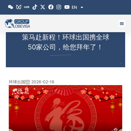
跳
EN
至
内
容
策马赴新程！环球出国携全球
50家公司，给您拜年了！
环球出国
2026-02-16