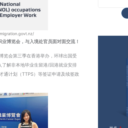
migration.govt.nz/
职业博览会，与入境处官员面对面交流！
职业博览会第三季在香港举办，环球出国受
入了解非本地毕业生留港/回港就业安排
高才通计划（TTPS）等签证申请及续签政
姓名