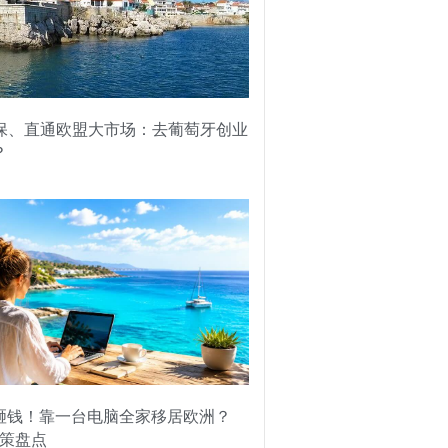
社保、直通欧盟大市场：去葡萄牙创业
？
砸钱！靠一台电脑全家移居欧洲？
政策盘点