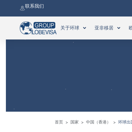
跳
联系我们
至
内
容
关于环球
亚非移居
首页
国家
中国（香港）
环球出
>
>
>