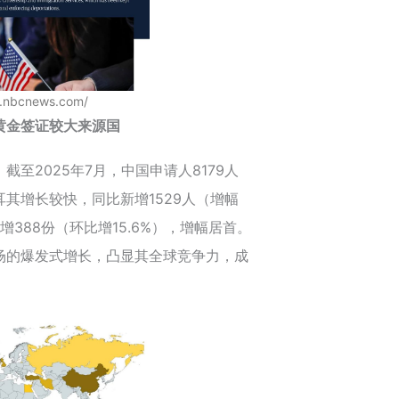
w.nbcnews.com/
黄金签证较大来源国
至2025年7月，中国申请人8179人
耳其增长较快，同比新增1529人（增幅
新增388份（环比增15.6%），增幅居首。
场的爆发式增长，凸显其全球竞争力，成