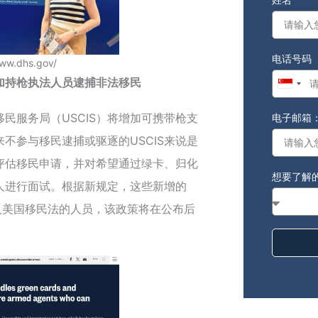
电话号码
www.dhs.gov/
加持枪执法人员逮捕非法移民
Singap
+65
民服务局（USCIS）将增加可携带枪支
电子邮箱
不参与移民逮捕或驱逐的USCIS来说是
责评估移民申请，并对希望通过绿卡、归化
想要了解
人进行面试。根据新规定，这些新增的
反美国移民法的人员，该政策将在公布后