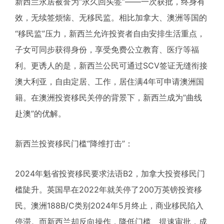
新西兰永居被誉为“永久回头签”——一次获批，终身有
效，无续签烦恼、无移民监。相比加拿大、澳洲等国的
“移民监”压力，新西兰允许投资者自由安排生活重点，
子女可同步获得身份，享受免费公立教育、医疗等福
利。更诱人的是，新西兰公民可通过SCV签证无缝衔接
澳大利亚，自由定居、工作，居住满4年可申请澳洲国
籍。在澳洲投资移民关停的背景下，新西兰成为”曲线
赴澳”的优解。
新西兰投资移民门槛“降维打击”：
2024年魁省投资移民要求法语B2，加拿大投资移民门
槛陡升。英国早在2022年就关停了200万英镑投资移
民。澳洲188B/C类别2024年5月终止，商业移民陷入
停滞。而新西兰却反向操作，降低门槛、提速审批，成