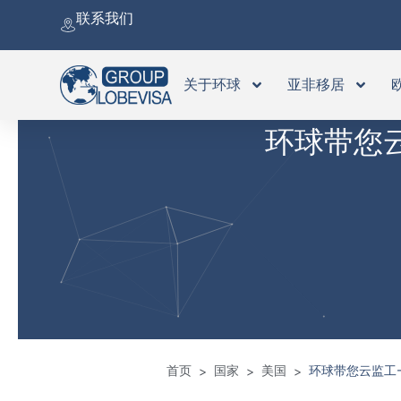
跳
联系我们
至
内
容
关于环球
亚非移居
环球带您云
首页
国家
美国
环球带您云监工-
>
>
>