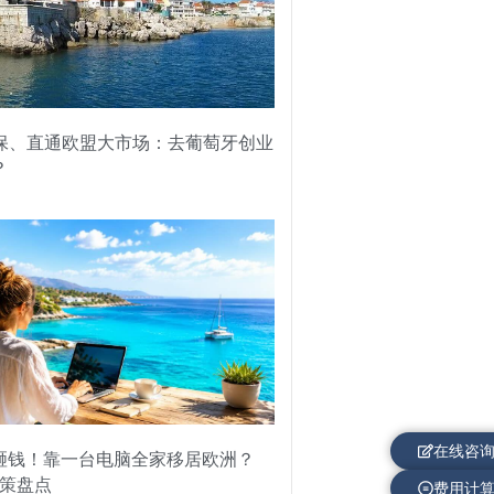
社保、直通欧盟大市场：去葡萄牙创业
？
在线咨
砸钱！靠一台电脑全家移居欧洲？
政策盘点
费用计