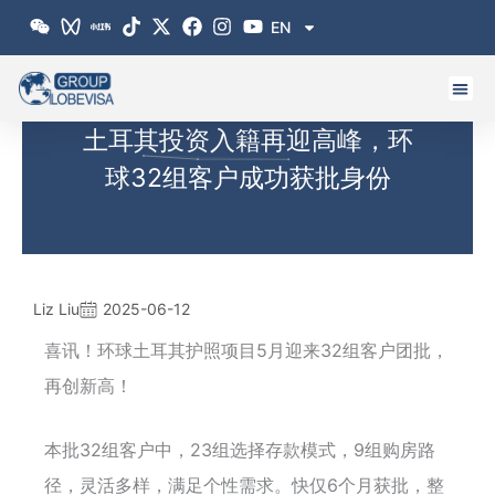
跳
EN
至
内
容
土耳其投资入籍再迎高峰，环
球32组客户成功获批身份
Liz Liu
2025-06-12
喜讯！环球土耳其护照项目5月迎来32组客户团批，
再创新高！
本批32组客户中，23组选择存款模式，9组购房路
径，灵活多样，满足个性需求。快仅6个月获批，整