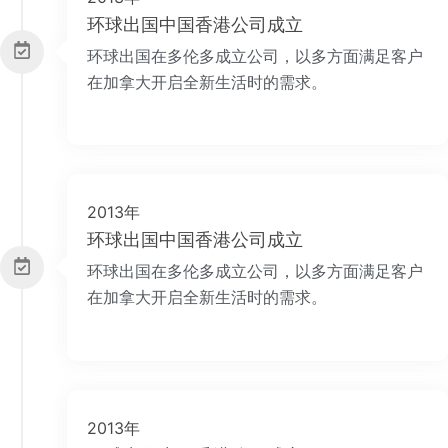
环球出国中国香港公司成立
环球出国在多伦多成立公司，以多方面满足客户
在加拿大开启全新生活时的需求。
2013年
环球出国中国香港公司成立
环球出国在多伦多成立公司，以多方面满足客户
在加拿大开启全新生活时的需求。
2013年