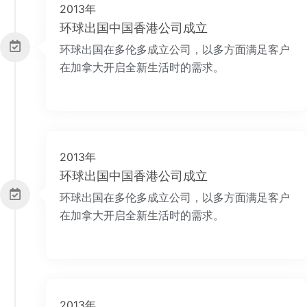
2013年
环球出国中国香港公司成立
环球出国在多伦多成立公司，以多方面满足客户
在加拿大开启全新生活时的需求。
2013年
环球出国中国香港公司成立
环球出国在多伦多成立公司，以多方面满足客户
在加拿大开启全新生活时的需求。
2013年