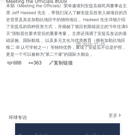
Meeting the Officials #009
本期《Meeting the Officials》荣幸邀请到安提瓜移民局董事会主
席 Jeff Hadeed 先生 ，带我们深入了解安提瓜投资入籍项目的历
史背景及其在加勒比地区中的独特地位 。Hadeed 先生详细介绍
了安提瓜的四种投资方式 ，并揭秘了项目初期就设立的“5年住满5
天”强制居住要求背后的重要考量 。主席还强调了安提瓜发达的基
础设施、国际航线 、以及多元文化与优质教育（拥有加勒比地区
2025-11-25
唯二 IB 认可学校之一）等独特优势，展现了安提瓜不仅是护照，
更是一个可以被称为“第二个家”的国际大都会 。
❤️
688
👀
363
🔗
复制链接
更多
环球专访