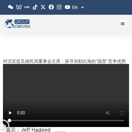
跳
EN
至
内
容
对话安提瓜移民局董事会主席：探寻加勒比海的“隐形”竞争优势
嘉宾：Jeff Hadeed