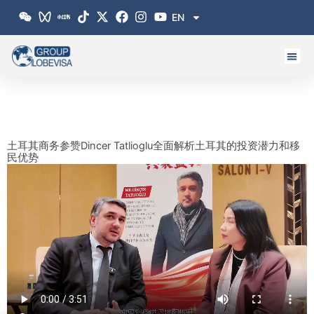
跳
EN
至
内
容
土耳其商务参赞Dincer Tatlioglu全面解析土耳其的投资潜力和移
民优势