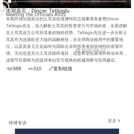
本期嘉宾：Dincer Tatlioglu
Meeting the Officials #002
本期环球出国采访到土耳其驻港澳特区总领事商务参赞Dincer
Tatlioglu先生，深入解析土耳其的投资潜力与市场价值，全面讲解
在土耳其设立公司所具备的独特优势。Tatlioglu先生进一步分析土
耳其作为连接欧亚大陆的战略枢纽，在全球商业格局中的重要地
位，以及其多元文化如何为国际企业和投资者创造独特的发展环
2025-04-22
境。无论您是关注土耳其移民项目，还是希望拓展海外商业布局，
这期节目都将为您提供来自官方视角的权威洞察与实用建议。
❤️
688
👀
310
🔗
复制链接
更多
环球专访