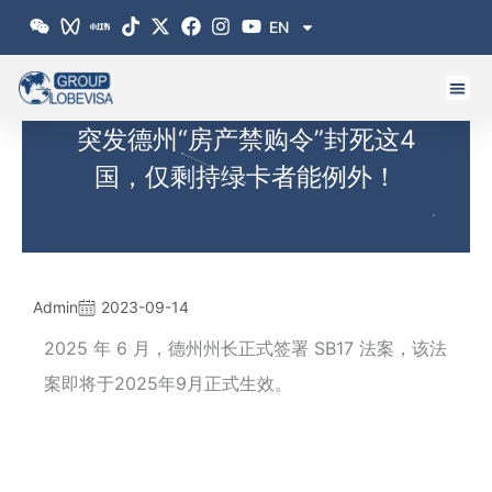
跳
EN
至
内
容
突发德州“房产禁购令”封死这4
国，仅剩持绿卡者能例外！
Admin
2023-09-14
2025 年 6 月，德州州长正式签署 SB17 法案，该法
案即将于2025年9月正式生效。