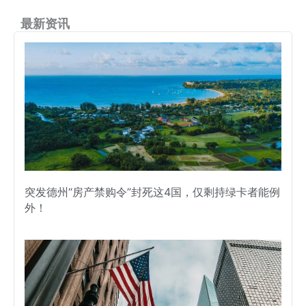
最新资讯
突发德州“房产禁购令”封死这4国，仅剩持绿卡者能例
外！