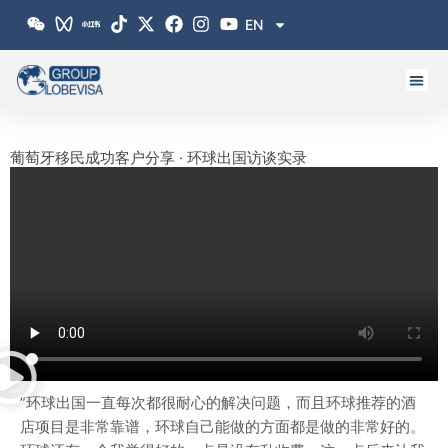
跳
EN
至
内
容
葡萄牙移民成功客户分享 · 环球出国访谈实录
”环球出国一直每次都很耐心的解决问题，而且环球推荐的酒
店项目是非常靠谱，环球自己能做的方面都是做的非常好的。