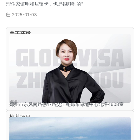
理住家证明和居留卡，也是很顺利的"
2025-01-03
关于环球
郑州
郑州市东风南路创业路交汇处郑东绿地中心北塔4608室
推荐项目