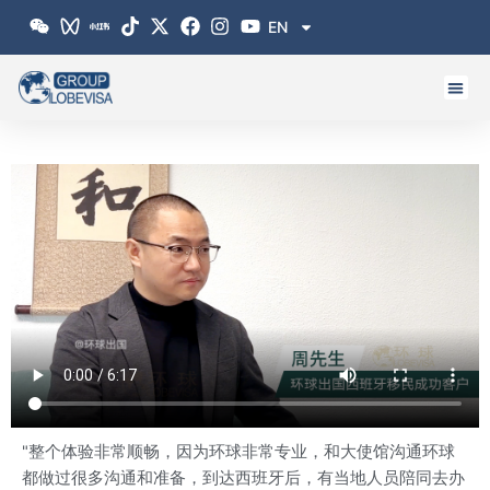
跳
EN
至
内
容
"整个体验非常顺畅，因为环球非常专业，和大使馆沟通环球
都做过很多沟通和准备，到达西班牙后，有当地人员陪同去办