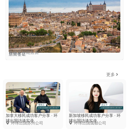
西班牙长期居留
居留签证
更多
环球客户说
加拿大移民成功客户分享 · 环
新加坡移民成功客户分享 · 环
球出国访谈实录
球出国访谈实录
环球出国苏州公司
环球出国成都公司