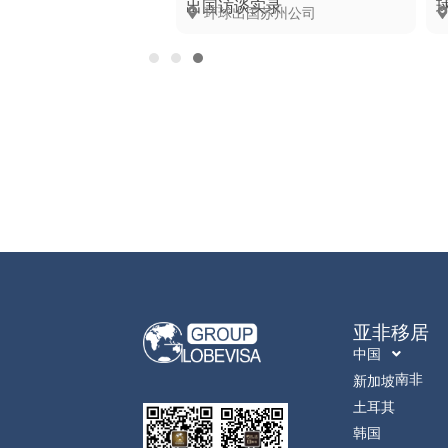
出国访谈实录
国武汉公司
环球出国苏州公司
亚非移居
中国
南非
新加坡
土耳其
韩国