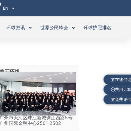
EN
环球资讯
世界公民峰会
环球护照排名
关于环球
在线咨
费用计
免费评
广州
广州市天河区珠江新城珠江西路5号
广州国际金融中心2501-2502