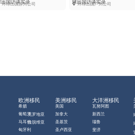
球出国访谈实录
球出国访谈实录
环球出国苏州公司
环球出国广州公司
欧洲移民
美洲移民
大洋洲移民
希腊
美国
瓦努阿图
葡萄牙
加拿大
新西兰
克罗地亚
马耳他
圣基茨
瑙鲁
拉脱维亚
匈牙利
圣卢西亚
斐济