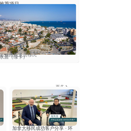
推荐项目
塞浦路斯永居移民
永居（绿卡）
更多
加拿大移民成功客户分享 · 环
新加坡移民成功客户分享